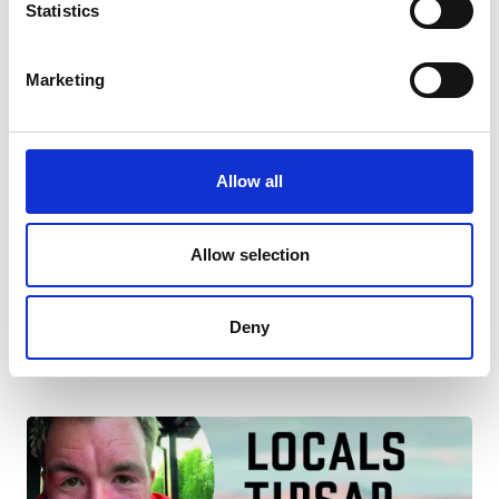
Statistics
LIVET I LOFSDALEN - SARA
Marketing
Intervju med Sara Ivansson, reception- och
bokningsansvarig på Destination Lofsdalen, om
sommar och livet i Lofsdalen.
Allow all
Läs mer
Allow selection
Deny