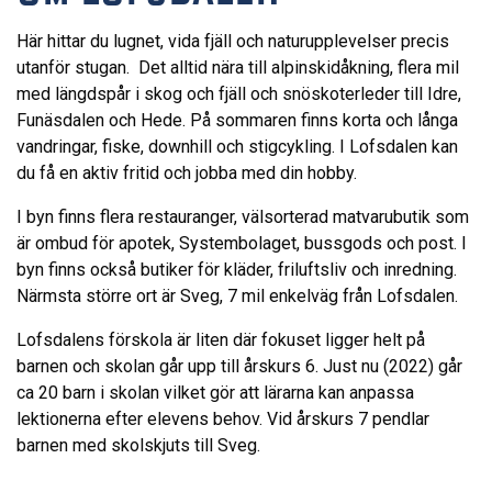
Här hittar du lugnet, vida fjäll och naturupplevelser precis
utanför stugan. Det alltid nära till alpinskidåkning, flera mil
med längdspår i skog och fjäll och snöskoterleder till Idre,
Funäsdalen och Hede. På sommaren finns korta och långa
vandringar, fiske, downhill och stigcykling. I Lofsdalen kan
du få en aktiv fritid och jobba med din hobby.
I byn finns flera restauranger, välsorterad matvarubutik som
är ombud för apotek, Systembolaget, bussgods och post. I
byn finns också butiker för kläder, friluftsliv och inredning.
Närmsta större ort är Sveg, 7 mil enkelväg från Lofsdalen.
Lofsdalens förskola är liten där fokuset ligger helt på
barnen och skolan går upp till årskurs 6. Just nu (2022) går
ca 20 barn i skolan vilket gör att lärarna kan anpassa
lektionerna efter elevens behov. Vid årskurs 7 pendlar
barnen med skolskjuts till Sveg.