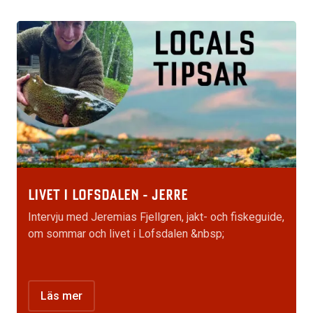
LIVET I LOFSDALEN - JERRE
Intervju med Jeremias Fjellgren, jakt- och fiskeguide,
om sommar och livet i Lofsdalen &nbsp;
Läs mer