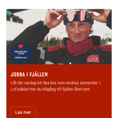
JOBBA I FJÄLLEN
Låt din vardag bli lika bra som andras semester. I
Lofsdalen har du tillgång till fjällen året runt.
Läs mer