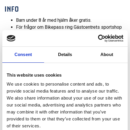
INFO
Barn under 8 år med hjälm åker gratis.
För frågor om Bikepass ring Gästcentrets sportshop
tel:
0680-553 05.
Om du laddar ditt befintliga Keycard (från Skidata)
aktiverar du kortet vid första åket i Lången Express.
Consent
Details
About
Keycard 60 kr, återköps ej.
This website uses cookies
We use cookies to personalise content and ads, to
provide social media features and to analyse our traffic.
We also share information about your use of our site with
our social media, advertising and analytics partners who
may combine it with other information that you’ve
provided to them or that they’ve collected from your use
of their services.