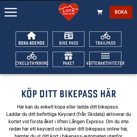
BOKA
BOKA BOENDE
BIKE PASS
TRAILPASS
CYKELUTHYRNING
PAKET
VATTENAKTIVITETER
KÖP DITT BIKEPASS HÄR
Här kan du enkelt köpa eller ladda ditt bikepass.
Laddar du ditt befintliga Keycard (från Skidata) aktiverar du
kortet vid första åket i liften Lången Express. Om du inte
redan har ett keycard och köper ditt bikepass online här,
hämtar du ut ditt kort i bikepass-automaten utanför