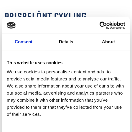
PRISBELÖNT CYKLING
Lofsdalen fortsätter att leverera cykling i toppklass. För
andra året i rad har Lofsdalen utsetts till
Sveriges bästa
Consent
Details
About
stigcykelområde
genom en omröstning bland
medlemmarna på Happyride, Sveriges största community
för cykelälskare. Samtidigt har vår Bike park med
This website uses cookies
downhillcykling också placerat sig i toppen, och röstats
fram som Sveriges tredje bästa även det för andra året i
We use cookies to personalise content and ads, to
rad. Utmärkelserna är ett kvitto på det engagemang, den
provide social media features and to analyse our traffic.
kvalitet och de upplevelser som väntar alla som cyklar i
We also share information about your use of our site with
Lofsdalen.
our social media, advertising and analytics partners who
may combine it with other information that you’ve
provided to them or that they’ve collected from your use
ÖPPETTIDER CYKLING 2026
of their services.
Lofsdalen Fjällpark MTB
: Midsommar - oktober