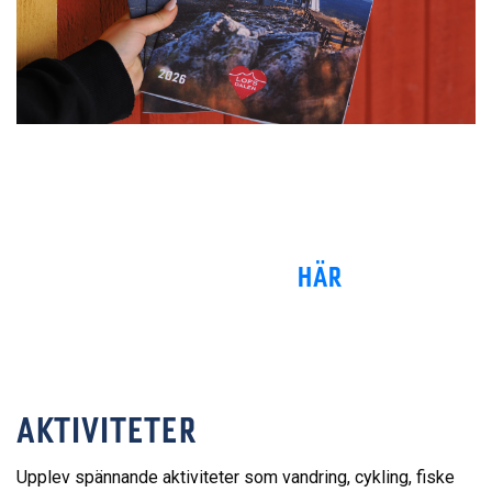
LOFSDALS MAGASINET
Sommarens
magasin
är här!
Vi varvar tips, nyheter med fakta och kartor för att hitta ut i
Lofsdalsfjällen.
LÄS M
AGASINET ONLINE
HÄR
AKTIVITETER
Upplev spännande aktiviteter som vandring, cykling, fiske