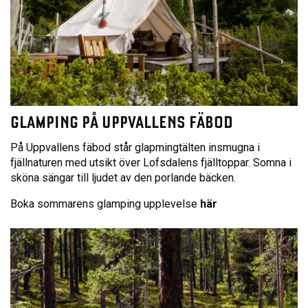
GLAMPING PÅ UPPVALLENS FÄBOD
På Uppvallens fäbod står glapmingtälten insmugna i
fjällnaturen med utsikt över Lofsdalens fjälltoppar. Somna i
sköna sängar till ljudet av den porlande bäcken.
Boka sommarens glamping upplevelse
här