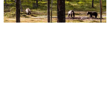
VILDA DJUR
Upplev våra vilda djur med erfarna guider. I Lofsdalen finns
möjligheten att se björn på nära håll och endast 60 min bort i
Tännäs ligger världsunika Myskoxcentrum.
Läs mer