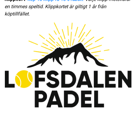
en timmes speltid.
Klippkortet är giltigt 1 år från
köptillfället.