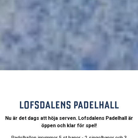
LOFSDALENS PADELHALL
Nu är det dags att höja serven. Lofsdalens Padelhall är
öppen och klar för spel!
Padelhallen inrymmer 5 st banor - 2 singelbanor och 3