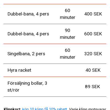
60
Dubbel-bana, 4 pers
400 SEK
minuter
90
Dubbel-bana, 4 pers
600 SEK
minuter
60
Singelbana, 2 pers
320 SEK
minuter
Hyra racket
40 SEK
Försäljning bollar, 3
89 SEK
st/rör
Klippkort
köp 10 klipp få 10% rabatt.
Varje klipp motsvarar