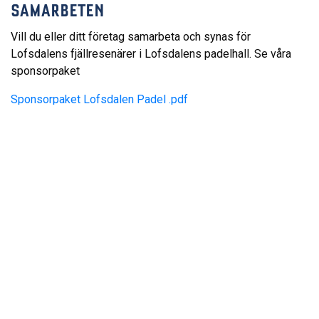
SAMARBETEN
Vill du eller ditt företag samarbeta och synas för
Lofsdalens fjällresenärer i Lofsdalens padelhall. Se våra
sponsorpaket
Sponsorpaket Lofsdalen Padel .pdf
För frågor och bokning, vänligen kontakta:
Hanna Larsson, Lofsdalens Fjällanläggningar
hanna.larsson@lofsdalen.com
, 0680-413 50