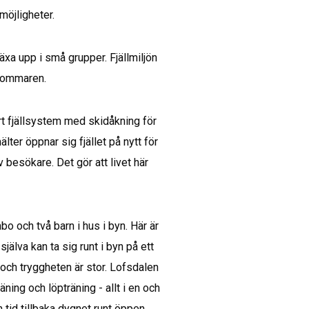
möjligheter.
äxa upp i små grupper. Fjällmiljön 
 sommaren.
rt fjällsystem med skidåkning för 
ter öppnar sig fjället på nytt för 
esökare. Det gör att livet här 
o och två barn i hus i byn. Här är
själva kan ta sig runt i byn på ett
 och tryggheten är stor. Lofsdalen
ning och löpträning - allt i en och
 tid tillbaka dygnet runt öppen