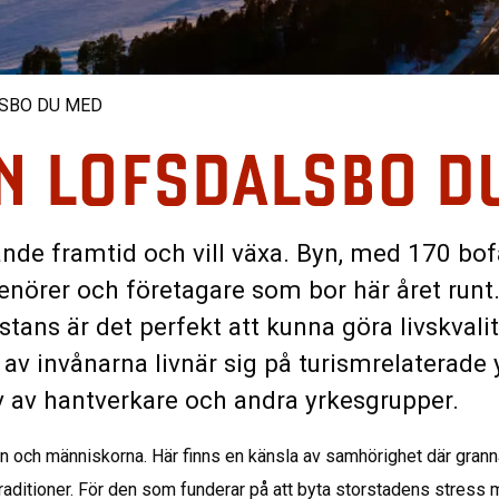
LSBO DU MED
EN LOFSDALSBO D
nde framtid och vill växa. Byn, med 170 bof
prenörer och företagare som bor här året runt
stans är det perfekt att kunna göra livskval
 av invånarna livnär sig på turismrelaterade 
 av hantverkare och andra yrkesgrupper.
en och människorna. Här finns en känsla av samhörighet där grannar
raditioner. För den som funderar på att byta storstadens stress mot