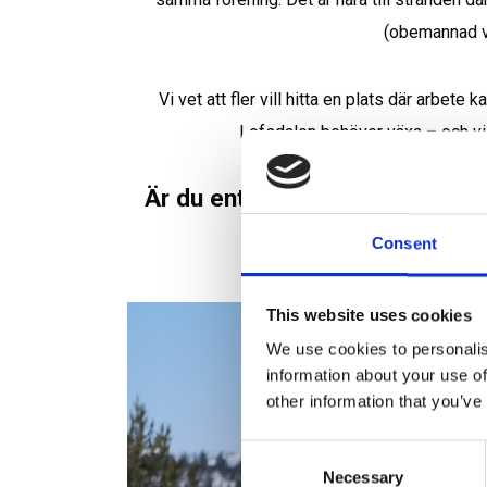
(obemannad vi
Lofsdalen behöver växa – och vi h
Är du entreprenör eller familj so
Consent
This website uses cookies
We use cookies to personalis
information about your use of
other information that you’ve
Consent
Necessary
Selection