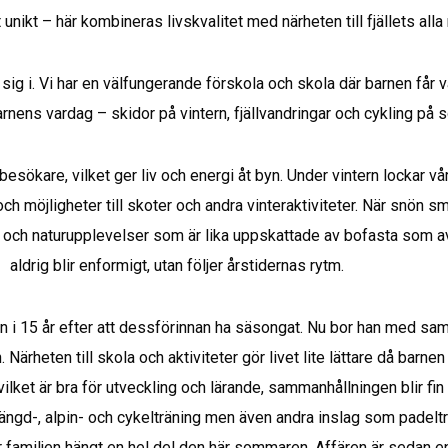
nikt – här kombineras livskvalitet med närheten till fjällets alla 
 sig i. Vi har en välfungerande förskola och skola där barnen får v
 barnens vardag – skidor på vintern, fjällvandringar och cykling på
besökare, vilket ger liv och energi åt byn. Under vintern lockar vå
 möjligheter till skoter och andra vinteraktiviteter. När snön smäl
 och naturupplevelser som är lika uppskattade av bofasta som av b
aldrig blir enformigt, utan följer årstidernas rytm.
 i 15 år efter att dessförinnan ha säsongat. Nu bor han med samb
ärheten till skola och aktiviteter gör livet lite lättare då barnen 
vilket är bra för utveckling och lärande, sammanhållningen blir fin
 längd-, alpin- och cykelträning men även andra inslag som padelträ
r familjen hängt en hel del den här sommaren. Affären är sedan en