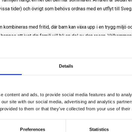
ssa tider) och övrigt som behövs ordnas med en utflyt till Sveg
oppas att just din familj vill bli en del av den resan. Välkommen
m funderar på att flytta till en by mellan fjä
Details
e content and ads, to provide social media features and to analy
 our site with our social media, advertising and analytics partn
 provided to them or that they’ve collected from your use of their
Preferences
Statistics