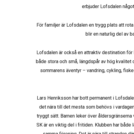
erbjuder Lofsdalen något u
För familjer är Lofsdalen en trygg plats att rota
blir en naturlig del av
Lofsdalen är också en attraktiv destination för 
både stora och små, längdspår av hög kvalitet och
sommarens äventyr – vandring, cykling, fiske
Lars Henriksson har bott permanent i Lofsdalen
det nära till det mesta som behövs i vardagen. N
tryggt sätt. Barnen leker över åldersgränserna 
SK är en viktig del i fritiden. Klubben har både
samma förening. Det är nära till stranden dä