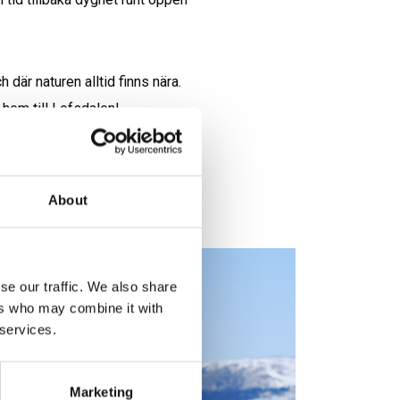
.
Vi vet att fler vill hitta en plats där arbete kan kombineras med fritid, där barn kan växa upp i en trygg miljö och där naturen alltid finns nära. 
 hem till Lofsdalen!
ll och sjö – hör av dig!
About
se our traffic. We also share
ers who may combine it with
 services.
Marketing