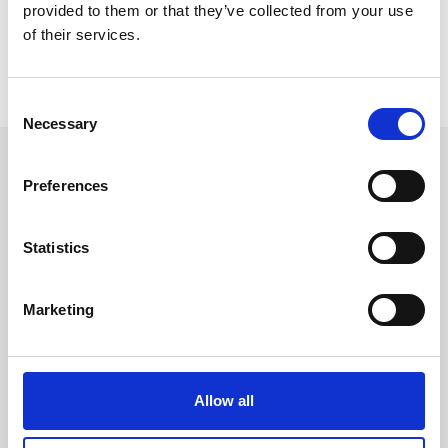
provided to them or that they’ve collected from your use
23-25 april
arrangeras årets fartfyllda skoterevent som
of their services.
avslutar vintersäsongen i Lofsdalen.
Consent
Necessary
Selection
LOFSDALENS FJÄLLANLÄGGNINGAR AB
Preferences
DESTINATION LOFSDALEN AB
Statistics
Marketing
HÖGBÄCKSVÄGEN 3
842 96 LOFSDALEN
Allow all