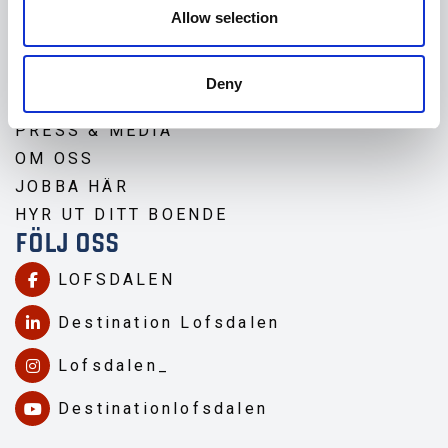
Allow selection
OM LOFSDALEN
MIN SIDA
Deny
HITTA HIT
PRESS & MEDIA
OM OSS
JOBBA HÄR
HYR UT DITT BOENDE
FÖLJ OSS
LOFSDALEN
Destination Lofsdalen
Lofsdalen_
Destinationlofsdalen