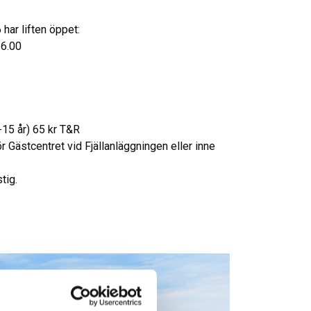
ar liften öppet:
16.00
15 år) 65 kr T&R
r Gästcentret vid Fjällanläggningen eller inne
stig.