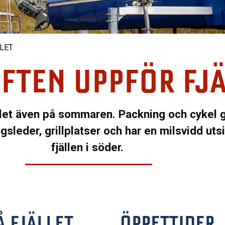
LLET
IFTEN UPPFÖR FJ
ället även på sommaren. Packning och cykel g
gsleder, grillplatser och har en milsvidd uts
fjällen i söder.
Å FJÄLLET
ÖPPETTIDER