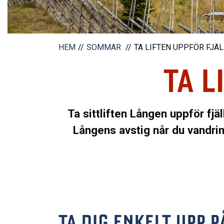
HEM
SOMMAR
TA LIFTEN UPPFÖR FJÄ
TA L
Ta sittliften Lången uppför fj
Långens avstig når du vandrin
TA DIG ENKELT UPP P