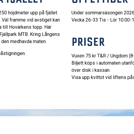
250 höjdmeter upp på fjället.
Under sommarsäsongen 2026 h
. Väl framme vid avstiget kan
Vecka 26-33 Tis - Lör 10.00-
a till Hovärkens topp. Här
 Fjällpark MTB. Kring Långens
PRISER
 den medhavda maten.
ll påstigningen.
Vuxen 75 kr T&R / Ungdom (8-
Biljett köps i automaten utanfö
över disk i kassan.
Visa upp kvittot vid liftens på