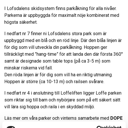
I Lofsdalens skidsystem finns parkåkning för alla nivåer.
Parkerna är uppbyggda för maximalt nöje kombinerat med
högsta säkerhet.
I nedfart nr 7 finner ni Lofsdalens stora park som är
uppbyggd med en blå och en röd linje. Där den blåa linjen är
för dig som vill utveckla din parkåkning. Hoppen ger
tillräckligt med ”hang-time” för att landa den där första 360°
samt är designade som table tops (på ca 3-5 m) som
minskar riskerna vid fall.
Den röda linjen är för dig som vill ha en riktig utmaning.
Hoppen är större (ca 10-13 m) och railsen svårare.
I nedfart nr 4 i anslutning till Loffeliften ligger Loffe parken
som riktar sig till barn och nybörjare som på ett säkert sätt
vill lära sig hoppa och raila i en skyddad miljö.
Läs mer om våra parker och vinterns samarbete med
DOPE
här