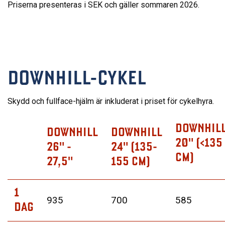
Priserna presenteras i SEK och gäller sommaren 2026.
DOWNHILL-CYKEL
Skydd och fullface-hjälm är inkluderat i priset för cykelhyra.
DOWNHIL
DOWNHILL
DOWNHILL
20" (<135
26" -
24" (135-
CM)
27,5"
155 CM)
1
935
700
585
DAG