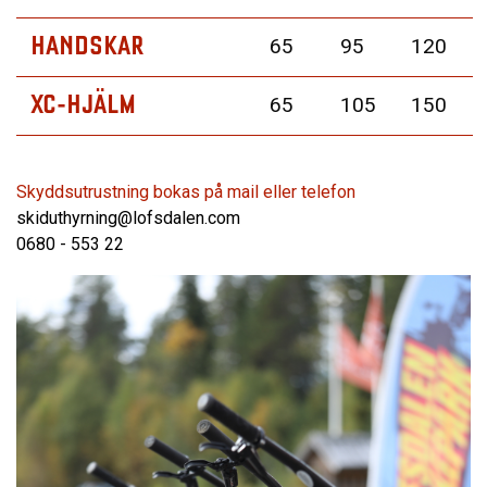
HANDSKAR
65
95
120
XC-HJÄLM
65
105
150
Skyddsutrustning bokas på mail eller telefon
skiduthyrning@lofsdalen.com
0680 - 553 22