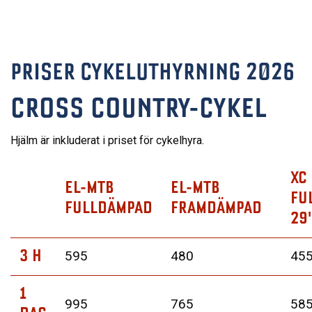
PRISER CYKELUTHYRNING 2026
CROSS COUNTRY-CYKEL
Hjälm är inkluderat i priset för cykelhyra.
XC
EL-MTB
EL-MTB
FU
FULLDÄMPAD
FRAMDÄMPAD
29
3 H
595
480
45
1
995
765
58