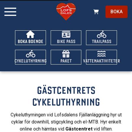
BOKA
BOKA BOENDE
BIKE PASS
TRAILPASS
CYKELUTHYRNING
PAKET
VATTENAKTIVITETER
GÄSTCENTRETS
CYKELUTHYRNING
Cykeluthyrningen vid Lofsdalens Fjällanläggning hyr ut
cyklar för downhill, stigcykling och el-MTB. Hyr enkelt
online och hämtas vid
Gästcentret
vid liften.