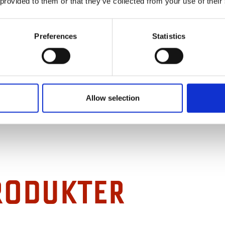
 provided to them or that they’ve collected from your use of their
ning, och du kan hämta allt redan från kl. 15 dagen före första åkd
Preferences
Statistics
Allow selection
RODUKTER