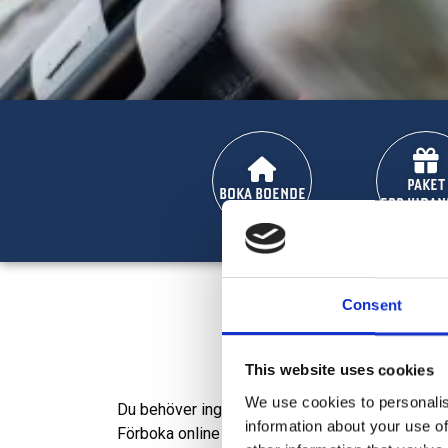
PAKET
BOKA BOENDE
ERBJUDAN
Consent
This website uses cookies
We use cookies to personalis
Du behöver inga egna skidor för att njuta av Lof
information about your use of
Förboka online
senast 2 dagar
före ankomst ell