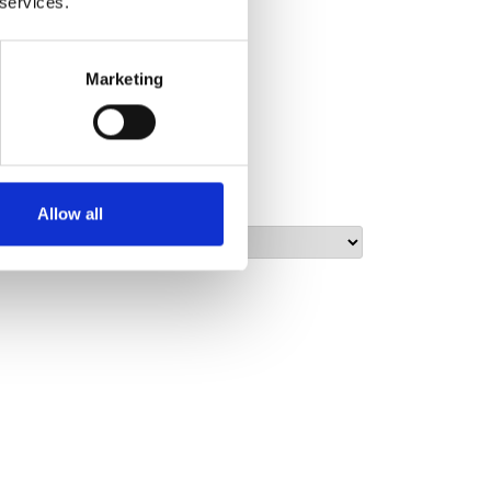
 services.
ag.
Marketing
Allow all
Sorterar efter: