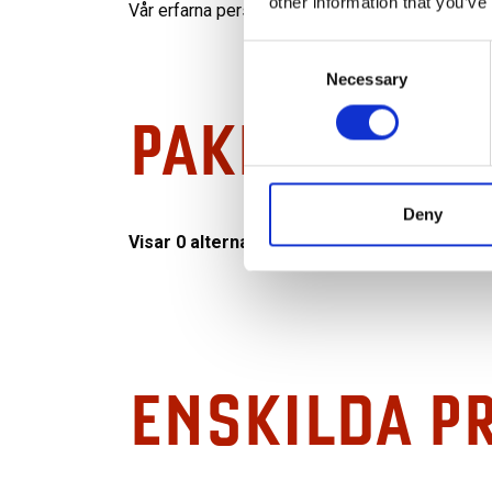
other information that you’ve
Vår erfarna personal hjälper dig välja rätt utrust
Consent
Necessary
Selection
PAKET
Deny
Visar
0
alternativ
ENSKILDA P