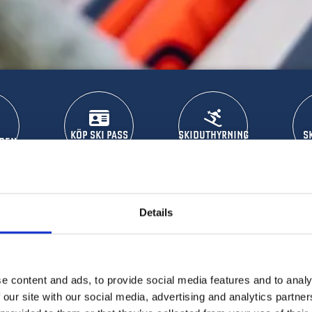
KÖP SKI PASS
SKIDUTHYRNING
S
DEN
Details
SKIDUTHYRNING
e content and ads, to provide social media features and to analy
sdalen. Hyr all längd- och alpinutrustning i
Gästcentret.
 our site with our social media, advertising and analytics partn
er hyr på plats.