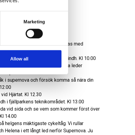
 services.
ingar.
Marketing
 start vid Panorama som avslutas med
Välj mellan 4 eller 9km. Kl 8.00
hopplinje tillsammans med Elof Lindh. Kl 10.00
Allow all
veckla din cykling från blå till röda leder
Enqvist. Kl 11.00
 åk i supernova och försök komma så nära din
 12.00
id Hjärtat. Kl 12.30
h i fjällparkens teknikområdet. Kl 13.00
sida vid sida och se vem som kommer först över
 Kl 14.00
 helgens mäktigaste cykeltåg. Vi rullar
 Helena i ett långt led nerför Supernova. Ju