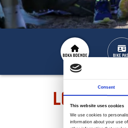
BOKA BOENDE
BIKE PA
Consent
LOFSDALE
This website uses cookies
We use cookies to personalis
information about your use of
De senaste åren har bjudit på hä