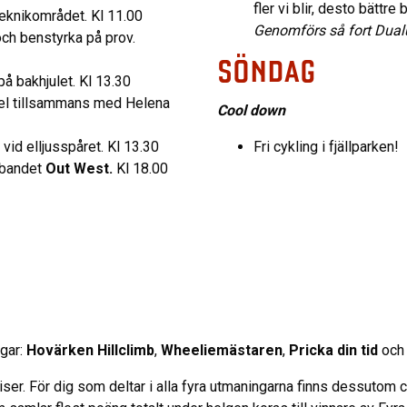
fler vi blir, desto bättre
teknikområdet. Kl 11.00
Genomförs så fort Dual
ch benstyrka på prov.
SÖNDAG
 på bakhjulet. Kl 13.30
kel tillsammans med Helena
Cool down
vid elljusspåret. Kl 13.30
Fri cykling i fjällparken!
rybandet
Out West.
Kl 18.00
ngar:
Hovärken Hillclimb
,
Wheeliemästaren
,
Pricka din tid
oc
iser. För dig som deltar i alla fyra utmaningarna finns dessutom 