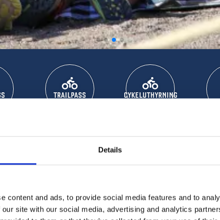
SS
TRAILPASS
CYKELUTHYRNING
Details
N BIKE WEEKEND 
e content and ads, to provide social media features and to analy
Bike Weekend är tillbaka för tredje året i rad!
 our site with our social media, advertising and analytics partn
rlig stämning, fint väder och massor av cykling och i sommar sikta