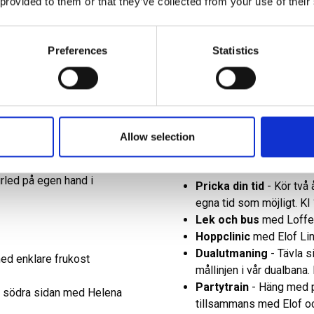
 provided to them or that they’ve collected from your use of their
edan finner ni årets program med reservation för eventuella ändr
Preferences
Statistics
LÖRDAG
Social morning run
med
gemensam enkel frukost. 
etshuset.
Guidning
i fjällparkens 
Allow selection
llan kl 17.00-18.00 vid
Clinic
för dig som vill ut
tillsammans med Helena 
urled på egen hand i
Pricka din tid
- Kör två
egna tid som möjligt. Kl
Lek och bus
med Loffe v
Hoppclinic
med Elof Lind
Dualutmaning
- Tävla 
ed enklare frukost
mållinjen i vår dualbana.
Partytrain
- Häng med på
å södra sidan med Helena
tillsammans med Elof och