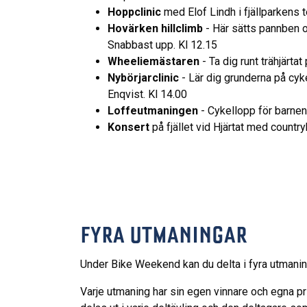
Hoppclinic
med Elof Lindh i fjällparkens 
Hovärken hillclimb
- Här sätts pannben o
Snabbast upp. Kl 12.15
Wheeliemästaren
- Ta dig runt trähjärtat
Nybörjarclinic
- Lär dig grunderna på cy
Enqvist. Kl 14.00
Loffeutmaningen
- Cykellopp för barnen 
Konsert
på fjället vid Hjärtat med count
FYRA UTMANINGAR
Under Bike Weekend kan du delta i fyra utmani
Varje utmaning har sin egen vinnare och egna pr