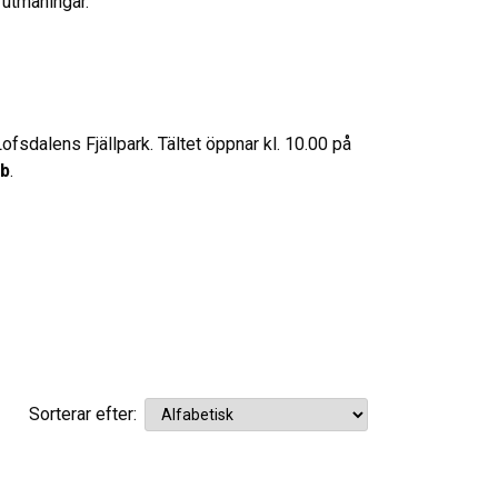
 utmaningar.
Lofsdalens Fjällpark. Tältet öppnar kl. 10.00 på
tb
.
Sorterar efter: