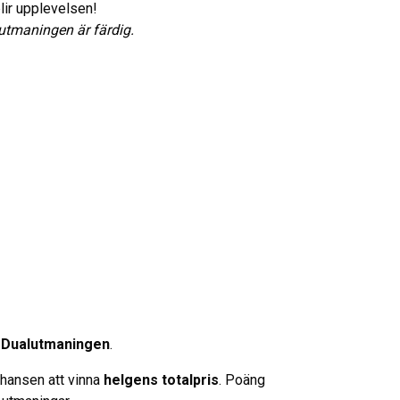
 blir upplevelsen!
utmaningen är färdig.
h
Dualutmaningen
.
chansen att vinna
helgens totalpris
. Poäng