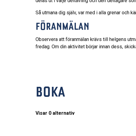
delas ut i varje deltävling och den deltagare so
Så utmana dig själv, var med i alla grenar och
FÖRANMÄLAN
Observera att föranmälan krävs till helgens utman
fredag. Om din aktivitet börjar innan dess, skic
BOKA
Visar
0
alternativ