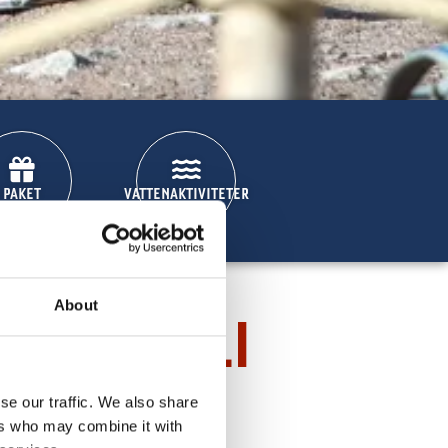
PAKET
VATTENAKTIVITETER
About
9-12 JULI
se our traffic. We also share
ers who may combine it with
r vi på att göra det ännu bättre.