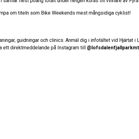
m samlar flest poäng totalt under helgen koras till vinnare av Fyra
 kämpa om titeln som Bike Weekends mest mångsidiga cyklist!
ingar, guidningar och clinics. Anmäl dig i infotältet vid Hjärtat i 
ka ett direktmeddelande på Instagram till
@lofsdalenfjallparkm