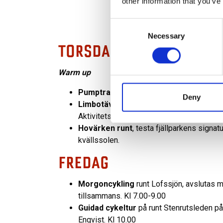
other information that you’ve
Här n
Consent
Necessary
Selection
TORSDAG
Warm up
Pumptrackhäng
från kl 16.00 vid Aktivit
Deny
Limbotävling
–
How low can you go?
Me
Aktivitetshuset.
Hovärken runt
,
testa fjällparkens signat
kvällssolen.
FREDAG
Morgoncykling
runt Lofssjön, avslutas m
tillsammans. Kl 7.00-9.00
Guidad cykeltur
på runt Stenrutsleden p
Enqvist. Kl 10.00