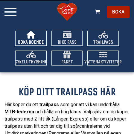
BOKA
BOKA BOENDE
BIKE PASS
TRAILPASS
CYKELUTHYRNING
PAKET
VATTENAKTIVITETER
KÖP DITT TRAILPASS HÄR
Här köper du ett
trailpass
som gör att vi kan underhålla
MTB-lederna
och hålla en hög klass. Välj själv om du köper
trailpass med 2 lift-åk (Lången Express) eller om du köper
trailpass utan lift och tar dig till spårcentralerna vid
Hovärksparkeringen/Panorama eller Västvallen på egen