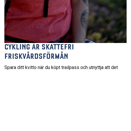
CYKLING ÄR SKATTEFRI
FRISKVÅRDSFÖRMÅN
Spara ditt kvitto när du köpt trailpass och utnyttja att det
numera är en godkänd skattefri friskvårdsförmån. Trailpass-
priserna är inkl. 6% moms.
För att du ska kunna nyttja friskvårdsbidraget när du köper
Trailpass behöver du ett kvitto som bevisar att det är just
du som har använt trailpasset - vilket du redovisar till din
arbetsgivare. Detta skaffar du dig enklast genom att
köpa
ditt Trailpass här i vår onlinebokning
.