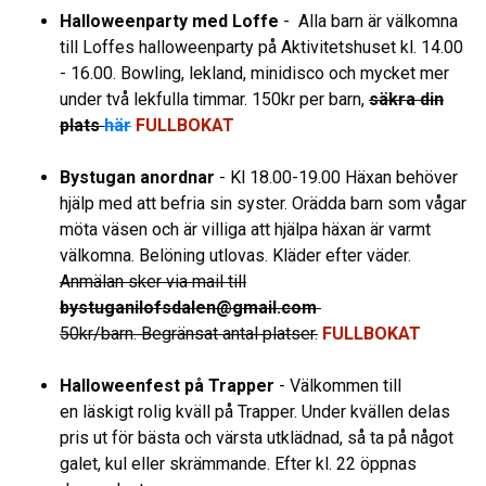
Halloweenparty med Loffe
- Alla barn är välkomna
till Loffes halloweenparty på Aktivitetshuset kl. 14.00
- 16.00. Bowling, lekland, minidisco och mycket mer
under två lekfulla timmar. 150kr per barn,
säkra din
plats
här
FULLBOKAT
Bystugan anordnar
- Kl 18.00-19.00 Häxan behöver
hjälp med att befria sin syster. Orädda barn som vågar
möta väsen och är villiga att hjälpa häxan är varmt
välkomna. Belöning utlovas. Kläder efter väder.
Anmälan sker via mail till
bystuganilofsdalen@gmail.com
50kr/barn. Begränsat antal platser.
FULLBOKAT
Halloweenfest på Trapper
- Välkommen till
en läskigt rolig kväll på Trapper. Under kvällen delas
pris ut för bästa och värsta utklädnad, så ta på något
galet, kul eller skrämmande. Efter kl. 22 öppnas