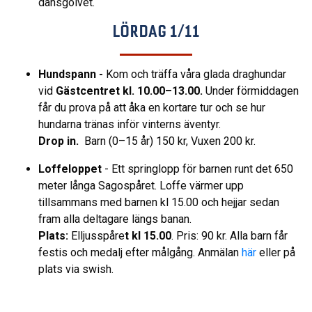
dansgolvet.
LÖRDAG 1/11
Hundspann -
Kom och träffa våra glada draghundar
vid
Gästcentret kl. 10.00–13.00.
Under förmiddagen
får du prova på att åka en kortare tur och se hur
hundarna tränas inför vinterns äventyr.
Drop in.
Barn (0–15 år) 150 kr, Vuxen 200 kr.
Loffeloppet
- Ett springlopp för barnen runt det 650
meter långa Sagospåret. Loffe värmer upp
tillsammans med barnen kl 15.00 och hejjar sedan
fram alla deltagare längs banan.
Plats:
Elljusspåre
t
kl 15.00
.
Pris: 90 kr. Alla barn får
festis och medalj efter målgång. Anmälan
här
eller på
plats via swish.