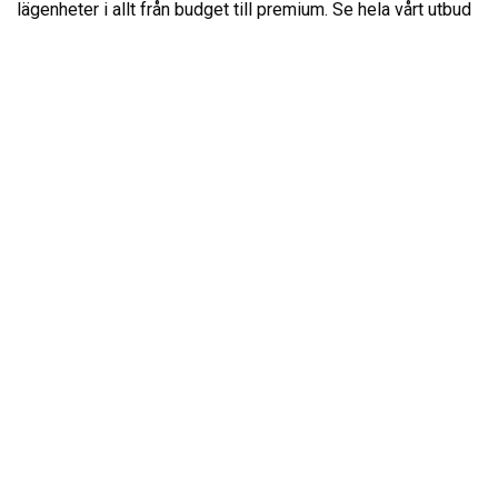
lägenheter i allt från budget till premium. Se hela vårt utbud
här.
LOFSDALENS FJÄLLANLÄGGNINGAR AB
DESTINATION LOFSDALEN AB
HÖGBÄCKSVÄGEN 3
842 96 LOFSDALEN