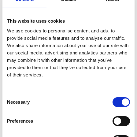
This website uses cookies
We use cookies to personalise content and ads, to
GRUPPSKIDSKOLA VUXEN
provide social media features and to analyse our traffic.
We also share information about your use of our site with
Vi erbjuder lektioner på nybörjar-, fortsättnings- och
our social media, advertising and analytics partners who
avancerade nivå för personer över 14 år.
may combine it with other information that you’ve
Vi tränar mycket balans och teknik med säkerhet i varierad
provided to them or that they’ve collected from your use
terräng. Lektionerna är individanpassade utifrån kunskap
of their services.
och önskemål.
För mer information kontakta
Consent
skidskola@lofsdalen.com
Necessary
Selection
+46 680-553 04
Preferences