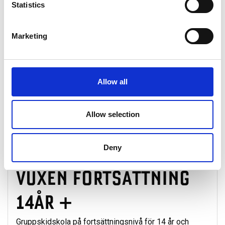
Statistics
Visar
3
alternativ
Marketing
Sorterar efter:
VUXEN NYBÖRJARE
Allow all
14ÅR +
Gruppskidskola för nybörjare från 14 år och uppåt.
Allow selection
1050 SEK
Boka
per person
Deny
VUXEN FORTSÄTTNING
14ÅR +
Gruppskidskola på fortsättningsnivå för 14 år och