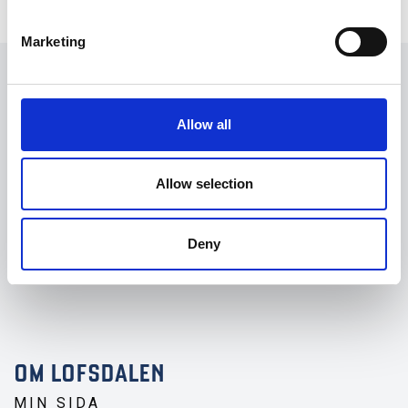
Marketing
LOFSDALENS FJÄLLANLÄGGNINGAR AB
DESTINATION LOFSDALEN AB
Allow all
Allow selection
HÖGBÄCKSVÄGEN 3
Deny
842 96 LOFSDALEN
OM LOFSDALEN
MIN SIDA