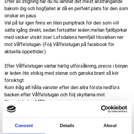
Efter all stigning har du nu lämnat det mest ansträngande
bakom dig och högfjället är då en perfekt plats för den som
önskar en paus.
Väl på tur igen finns en liten pumptrack för den som vill
sätta igång direkt, sedan fortsätter leden mellan fjällbjörkar
med vacker utsikt över Lofsdalens hemfjäll Hovärken ner
mot Våffelstugan. (Följ Våffelstugan på facebook för
aktuella öppettider.)
Efter Våffelstugan väntar härlig utförsåkning, precis i början
är leden lite stökig med stenar och ganska brant så kör
försiktigt.
Kom ihåg att hålla vänster efter den allra första nedförs
backen efter Våffelstugan och följ skyltarna mot
Stenrutsleden MTB.
Leden är byggd i härliga velodromer och här finns också
partier med naturlig stig. Tillbaka på Västvallen väntar ett
Consent
Details
About
härligt dopp i Lofssjön och grillning vid grillplatsen innan