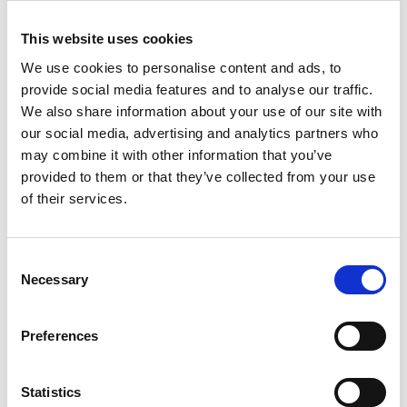
det är dags för hemfärd till stugan.
This website uses cookies
We use cookies to personalise content and ads, to
provide social media features and to analyse our traffic.
FACILITETER OCH SERVICE
We also share information about your use of our site with
our social media, advertising and analytics partners who
Sommar
Sommar
may combine it with other information that you’ve
provided to them or that they’ve collected from your use
PLATS
of their services.
+
Consent
Necessary
Selection
−
Preferences
Leaflet
|
©
OpenStreetMap
contributors
Statistics