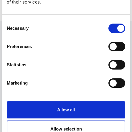
of their services.
Consent
Necessary
Selection
LOFSDALENS FJÄLLANLÄGGNINGAR AB
Preferences
DESTINATION LOFSDALEN AB
Statistics
Marketing
HÖGBÄCKSVÄGEN 3
842 96 LOFSDALEN
Allow all
OM LOFSDALEN
Allow selection