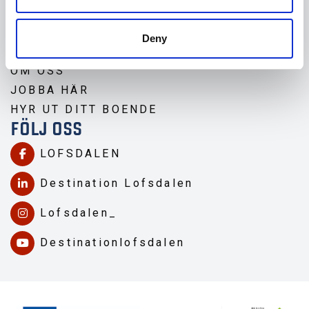
MIN SIDA
HITTA HIT
Deny
PRESS & MEDIA
OM OSS
JOBBA HÄR
HYR UT DITT BOENDE
FÖLJ OSS
LOFSDALEN
Destination Lofsdalen
Lofsdalen_
Destinationlofsdalen