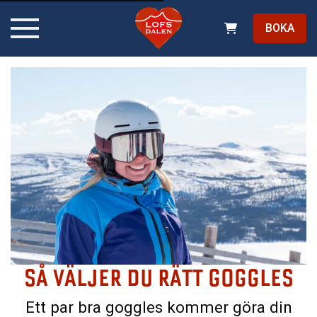
BOKA
SÅ VÄLJER DU RÄTT GOGGLES
Ett par bra goggles kommer göra din