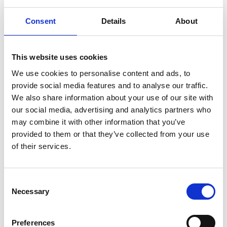
(flatljus).
Rosa lins
– en lins som också passar när det är sämre ljus i
Consent
Details
About
backen, den rosa linsen förstärker även den konturerna i
backen vid disigt eller snöigt väder.
This website uses cookies
Röd lins
- Samma effekt som en orange lins, en
allroundfärg som är bra om du bara ska ha en lins till dina
We use cookies to personalise content and ads, to
skidglasögon.
provide social media features and to analyse our traffic.
Genomskinlig lins
- Bäst för kvällsåkning eller vid
We also share information about your use of our site with
skymning.
our social media, advertising and analytics partners who
Spegelglas
- Perfekt för soliga dagar, skyddar extra bra
may combine it with other information that you’ve
mot skarpa solstrålar och snöns konstraster.
provided to them or that they’ve collected from your use
of their services.
Consent
Necessary
Selection
KONDENS OCH IMMA
Preferences
Alla goggles har någon form av ventilation för att undvika att