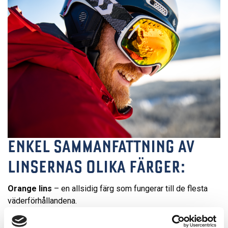
ENKEL SAMMANFATTNING AV
LINSERNAS OLIKA FÄRGER:
Orange lins
– en allsidig färg som fungerar till de flesta
väderförhållandena.
Gul lins
– en lins som förstärker konturer och som därför
passar bäst när det är disigt, snöigt eller dåligt ljus i backen