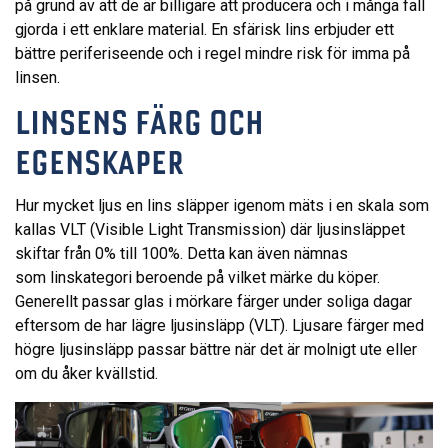
på grund av att de är billigare att producera och i många fall
gjorda i ett enklare material. En sfärisk lins erbjuder ett
bättre periferiseende och i regel mindre risk för imma på
linsen.
LINSENS FÄRG OCH
EGENSKAPER
Hur mycket ljus en lins släpper igenom mäts i en skala som
kallas VLT (Visible Light Transmission) där ljusinsläppet
skiftar från 0% till 100%. Detta kan även nämnas
som linskategori beroende på vilket märke du köper.
Generellt passar glas i mörkare färger under soliga dagar
eftersom de har lägre ljusinsläpp (VLT). Ljusare färger med
högre ljusinsläpp passar bättre när det är molnigt ute eller
om du åker kvällstid.