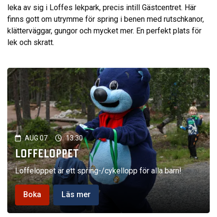
leka av sig i Loffes lekpark, precis intill Gästcentret. Här
finns gott om utrymme för spring i benen med rutschkanor,
klätterväggar, gungor och mycket mer. En perfekt plats för
lek och skratt.
AUG 07
13:30
LOFFELOPPET
Loffeloppet är ett spring-/cykellopp för alla barn!
Boka
Läs mer