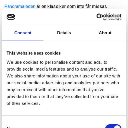
Panoramaleden
är en klassiker som inte får missas.
En bred mulitled som passar hela familjen då även
barnvagnen/cykelvagnen kan följa med. Panoramaleden är
2,2km enkel väg och vänder uppe vid området Hjärtat.
Consent
Details
About
Uppe vid Hjärtat finns teknikområde, många av dom små
cykelbanorna och även Lofsdalens unika A-frame
vindskydd. Perfekt för dagens fikapaus.
This website uses cookies
We use cookies to personalise content and ads, to
provide social media features and to analyse our traffic.
We also share information about your use of our site with
our social media, advertising and analytics partners who
may combine it with other information that you’ve
provided to them or that they’ve collected from your use
of their services.
Consent