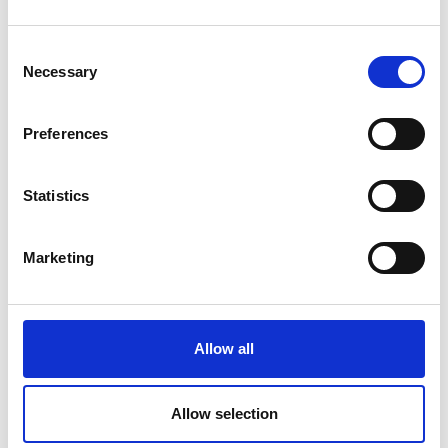
Consent
Necessary
Selection
Preferences
DISCOVER WINTER IN
LOFSDALEN
Statistics
Marketing
Allow all
Allow selection