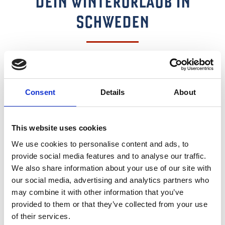
DEIN WINTERURLAUB IN
SCHWEDEN
Lofsdalen ist ein ruhiges Skigebiet im Herzen Schwedens,
in Härjedalen. Du wohnst in gemütlichen Hütten in
Gangabstand zu den Liften und Abfahrten, Langlaufloipen
und Restaurants - und das alles ohne Warteschlangen. 115
Consent
Details
About
km Langaufloipen und Scooterwege laden dazu ein, die
Gegend zu erkunden. Nimm deine Ski und geh raus ins Fjäll,
This website uses cookies
lass den Blick schweifen - bis nach Norwegen, zum Helax
Massiv und Sonfjällets Nationalpark.
We use cookies to personalise content and ads, to
provide social media features and to analyse our traffic.
We also share information about your use of our site with
our social media, advertising and analytics partners who
may combine it with other information that you’ve
provided to them or that they’ve collected from your use
of their services.