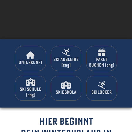
SKI AUSLEIHE
SKI AUSLEIHE
PAKET
PAKET
UNTERKUNFT
UNTERKUNFT
(eng)
(eng)
BUCHEN (eng)
BUCHEN (eng)
SKI SCHULE
SKI SCHULE
SKIDSKOLA
SKIDSKOLA
SKILOCKER
SKILOCKER
(eng)
(eng)
HIER BEGINNT