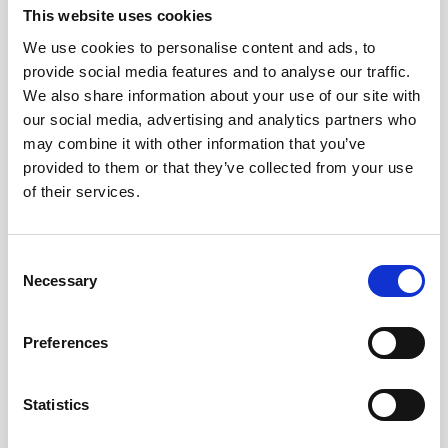
Ansicht
This website uses cookies
We use cookies to personalise content and ads, to
provide social media features and to analyse our traffic.
We also share information about your use of our site with
our social media, advertising and analytics partners who
may combine it with other information that you’ve
provided to them or that they’ve collected from your use
of their services.
Consent
FJÄLLBÄCKEN 65, 6 BEDS
Necessary
Selection
Fjällbäcken
Auf Karte zeigen
*Cosy cottages
Preferences
* Large sauna & relax in direct connection
*Fireplace & sauna in each cabin
Statistics
6 Betten
3 Schlafzimmer
Anzahl duschen: 1