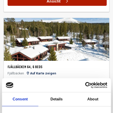
Ansicht
FJÄLLBÄCKEN 64, 6 BEDS
Fjällbäcken
Auf Karte zeigen
*Cosy cottages
* Large sauna & relax in direct connection
Consent
Details
About
6 Betten
3 Schlafzimmer
Anzahl duschen: 1
Anzahl WC: 1
Sauna
Kaminofen