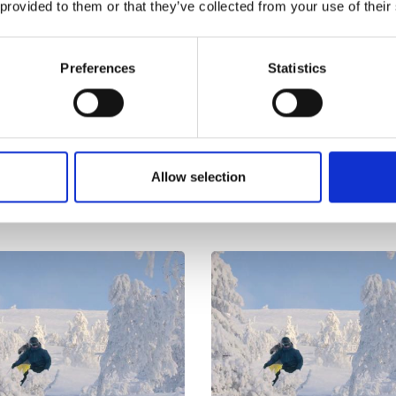
ANREISE
V
 provided to them or that they’ve collected from your use of their
Im Herzen Schwedens, in Härjedalen, liegt
vo
Lofsdalen.
Preferences
Statistics
Allow selection