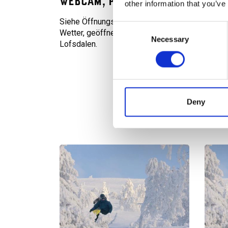
WEBCAM, PISTE UND WETTER
other information that you’ve
Siehe Öffnungszeiten im Skigebiet, aktuelles
Consent
Wetter, geöffnete Pisten und Schneehöhe in
Necessary
Selection
Lofsdalen.
Deny