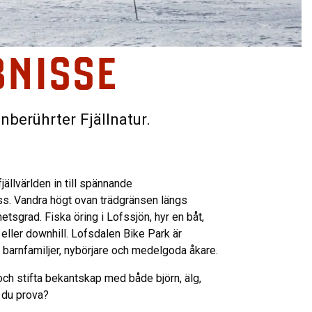
BNISSE
nberührter Fjällnatur.
ällvärlden in till spännande
iss. Vandra högt ovan trädgränsen längs
etsgrad. Fiska öring i Lofssjön, hyr en båt,
 eller downhill. Lofsdalen Bike Park är
 barnfamiljer, nybörjare och medelgoda åkare.
och stifta bekantskap med både björn, älg,
r du prova?