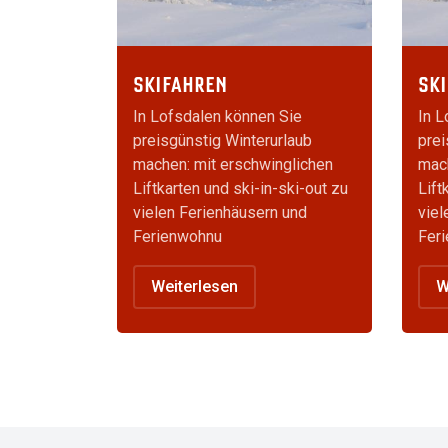
SKIFAHREN
SK
In Lofsdalen können Sie
In L
preisgünstig Winterurlaub
prei
machen: mit erschwinglichen
mach
Liftkarten und ski-in-ski-out zu
Lift
vielen Ferienhäusern und
viel
Ferienwohnu
Fer
Weiterlesen
W