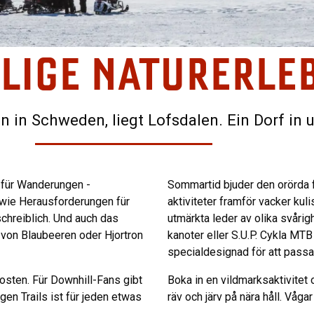
LIGE NATURERLE
n in Schweden, liegt Lofsdalen. Ein Dorf in u
 für Wanderungen -
Sommartid bjuder den orörda fj
 wie Herausforderungen für
aktiviteter framför vacker kul
schreiblich. Und auch das
utmärkta leder av olika svårigh
von Blaubeeren oder Hjortron
kanoter eller S.U.P. Cykla MTB
specialdesignad för att passa
sten. Für Downhill-Fans gibt
Boka in en vildmarksaktivitet 
gen Trails ist für jeden etwas
räv och järv på nära håll. Våga